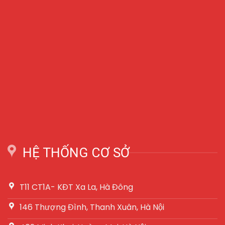
HỆ THỐNG CƠ SỞ
T11 CT1A- KĐT Xa La, Hà Đông
146 Thượng Đình, Thanh Xuân, Hà Nội