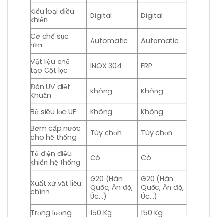
Kiểu loại điều
Digital
Digital
khiển
Cơ chế sục
Automatic
Automatic
rửa
Vật liệu chế
INOX 304
FRP
tạo Cột lọc
Đèn UV diệt
Không
Không
Khuẩn
Bộ siêu lọc UF
Không
Không
Bơm cấp nước
Tùy chọn
Tùy chọn
cho hệ thống
Tủ điện điều
Có
Có
khiển hệ thống
G20 (Hàn
G20 (Hàn
Xuất xứ vật liệu
Quốc, Ấn độ,
Quốc, Ấn độ,
chính
Úc…)
Úc…)
Trọng lượng
150 Kg
150 Kg