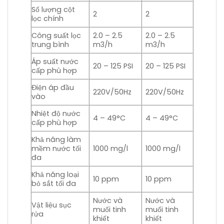
Số lượng cột
2
2
lọc chính
Công suất lọc
2.0 – 2.5
2.0 – 2.5
trung bình
m3/h
m3/h
Áp suất nước
20 – 125 PSI
20 – 125 PSI
cấp phù hợp
Điện áp đầu
220V/50Hz
220V/50Hz
vào
Nhiệt độ nước
4 – 49°C
4 – 49°C
cấp phù hợp
Khả năng làm
mềm nước tối
1000 mg/l
1000 mg/l
đa
Khả năng loại
10 ppm
10 ppm
bỏ sắt tối đa
Nước và
Nước và
Vật liệu sục
muối tinh
muối tinh
rửa
khiết
khiết