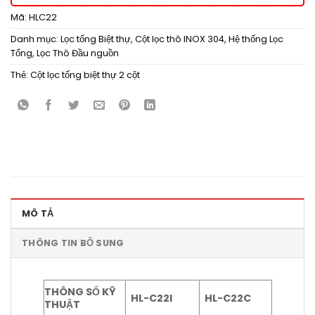
Mã:
HLC22
Danh mục:
Lọc tổng Biệt thự
,
Cột lọc thô INOX 304
,
Hệ thống Lọc
Tổng
,
Lọc Thô Đầu nguồn
Thẻ:
Cột lọc tổng biệt thự 2 cột
MÔ TẢ
THÔNG TIN BỔ SUNG
THÔNG SỐ KỸ
HL-C22I
HL-C22C
THUẬT