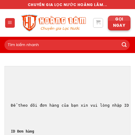
Skip
CHUYÊN GIA LỌC NƯỚC HOÀNG LÂM...
to
content
GỌI
NGAY
Tìm
kiếm:
Để theo dõi đơn hàng của bạn xin vui lòng nhập ID đ
ID Đơn hàng