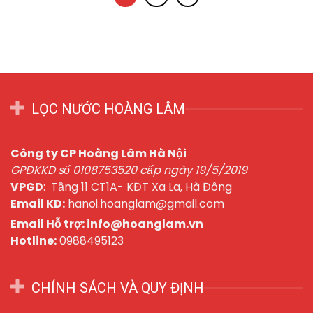
LỌC NƯỚC HOÀNG LÂM
Công ty CP Hoàng Lâm Hà Nội
GPĐKKD số 0108753520 cấp ngày 19/5/2019
VPGD
: Tầng 11 CT1A- KĐT Xa La, Hà Đông
Email KD:
hanoi.hoanglam@gmail.com
Email Hỗ trợ: info@hoanglam.vn
Hotline:
0988495123
CHÍNH SÁCH VÀ QUY ĐỊNH