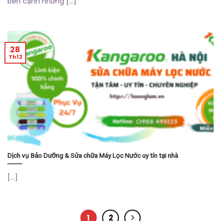
bên cạnh những [...]
28
Th12
Dịch vụ Bảo Dưỡng & Sửa chữa Máy Lọc Nước uy tín tại nhà
[...]
1
2