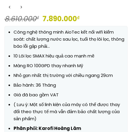
Giá
Giá
8.610.000
7.890.000
₫
₫
gốc
hiện
là:
tại
Công nghệ thông minh AioTec kết nối wifi kiểm
8.610.000₫.
là:
soát: chất lượng nước sau lọc, tuổi thọ lõi lọc, thông
7.890.000₫.
báo lỗi gặp phải…
10 Lõi lọc SMAX hiệu quả cao mạnh mẽ
Màng RO 100GPD thay nhanh Mỹ
Nhỏ gọn nhất thị trường với chiều ngang 29cm
Bảo hành: 36 Tháng
Giá đã bao gồm VAT
( Lưu ý: Một số linh kiện của máy có thể được thay
đổi theo thực tế mà vẫn đảm bảo chất lượng của
sản phẩm)
Phân phối:
Karofi Hoàng Lâm