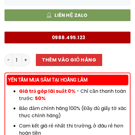
LIÊN HỆ ZALO
0988.495.123
Máy lọc nước Karofi KAQ-O07 số lượng
THÊM VÀO GIỎ HÀNG
YÊN TÂM MUA SẮM TẠI HOÀNG LÂM
Giá trả góp lãi suất 0%
- Chỉ cần thanh toán
trước:
50%
Bảo đảm chính hãng 100% (Đầy đủ giấy tờ xác
thực chính hãng)
Cam kết giá rẻ nhất thị trường, ở đâu rẻ hơn
hoàn tiền