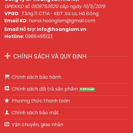
Các
GPĐKKD số 0108753520 cấp ngày 19/5/2019
tùy
chọn
VPGD
: Tầng 11 CT1A- KĐT Xa La, Hà Đông
có
Email KD:
hanoi.hoanglam@gmail.com
thể
Email Hỗ trợ: info@hoanglam.vn
được
Hotline:
0988495123
chọn
trên
trang
CHÍNH SÁCH VÀ QUY ĐỊNH
sản
phẩm
Chính sách bảo hành
Chính sách đổi trả sản phẩm
Phương thức thanh toán
Chính sách bảo mật
Vận chuyển, giao nhận