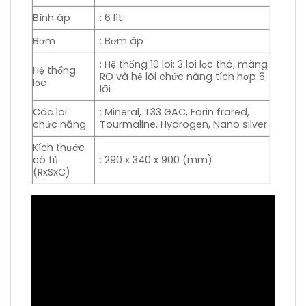
Bình áp
: 6 lít
Bơm
: Bơm áp
: Hệ thống 10 lõi: 3 lõi lọc thô, màng
Hệ thống
RO và hệ lõi chức năng tích hợp 6
lọc
lõi
Các lõi
: Mineral, T33 GAC, Farin frared,
chức năng
Tourmaline, Hydrogen, Nano silver
Kích thước
có tủ
: 290 x 340 x 900 (mm)
(RxSxC)