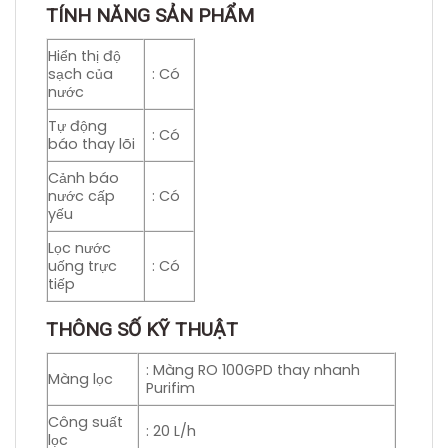
TÍNH NĂNG SẢN PHẨM
Hiển thị độ
sạch của
: Có
nước
Tự động
: Có
báo thay lõi
Cảnh báo
nước cấp
: Có
yếu
Lọc nước
uống trực
: Có
tiếp
THÔNG SỐ KỸ THUẬT
: Màng RO 100GPD thay nhanh
Màng lọc
Purifim
Công suất
: 20 L/h
lọc