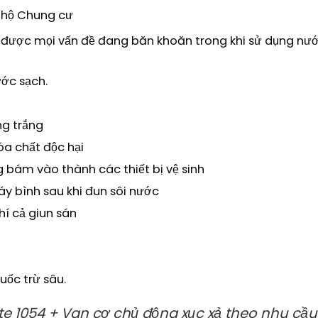
n hộ Chung cư
t được mọi vấn đề đang băn khoăn trong khi sử dụng nư
ước sạch.
ng trắng
hóa chất độc hại
ng bám vào thành các thiết bị vệ sinh
áy bình sau khi đun sôi nước
hí cả giun sán
uốc trừ sâu.
site 1054 + Van cơ chủ động xục xả theo nhu cầ