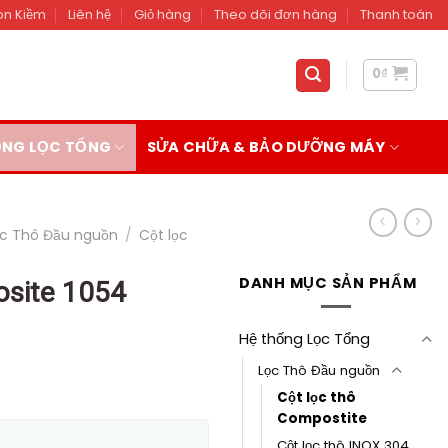
on Kiềm
Liên hệ
Giỏ hàng
Theo dõi đơn hàng
Thanh toán
0
₫
ỐNG LỌC TỔNG
SỬA CHỮA & BẢO DƯỠNG MÁY
ọc Thô Đầu nguồn
/
Cột lọc
DANH MỤC SẢN PHẨM
osite 1054
Hệ thống Lọc Tổng
Lọc Thô Đầu nguồn
á
Cột lọc thô
ện
Compostite
Cột lọc thô INOX 304