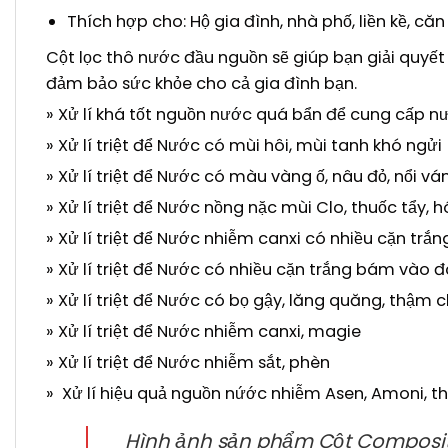
Thích hợp cho: Hộ gia đình, nhà phố, liền kề, că
Cột lọc thô nước đầu nguồn
sẽ giúp bạn giải quyế
đảm bảo sức khỏe cho cả gia đình bạn.
» Xử lí khá tốt nguồn nước quá bẩn để cung cấp n
» Xử lí triệt để Nước có mùi hôi, mùi tanh khó ngửi
» Xử lí triệt để Nước có màu vàng ố, nâu đỏ, nổi vá
» Xử lí triệt để Nước nồng nặc mùi Clo, thuốc tẩy, 
» Xử lí triệt để Nước nhiễm canxi có nhiều cặn trắ
» Xử lí triệt để Nước có nhiều cặn trắng bám vào đ
» Xử lí triệt để Nước có bọ gậy, lăng quăng, thậm c
» Xử lí triệt để Nước nhiễm canxi, magie
» Xử lí triệt để Nước nhiễm sắt, phèn
» Xử lí hiệu quả nguồn nứớc nhiễm Asen, Amoni, th
Hình ảnh sản phẩm Cột Compo