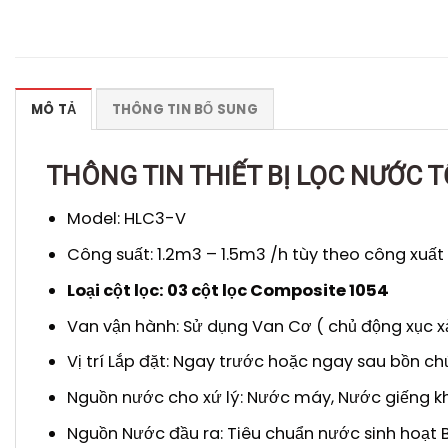
MÔ TẢ
THÔNG TIN BỔ SUNG
THÔNG TIN THIẾT BỊ LỌC NƯỚ
Model: HLC3-V
Công suất: 1.2m3 – 1.5m3 /h tùy theo công xuấ
Loại cột lọc: 03 cột lọc Composite 1054
Van vận hành: Sử dụng Van Cơ ( chủ động xục xả
Vị trí Lắp đặt: Ngay trước hoặc ngay sau bồn c
Nguồn nước cho xứ lý: Nước máy, Nước giếng kh
Nguồn Nước đầu ra: Tiêu chuẩn nước sinh hoạt 