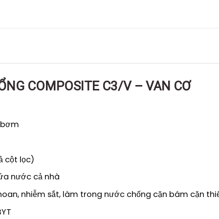
C TỔNG COMPOSITE C3/V – VAN CƠ
t bơm
 cột lọc)
hứa nước cả nhà
oan, nhiễm sắt, làm trong nước chống cặn bám cặn thiết
BYT