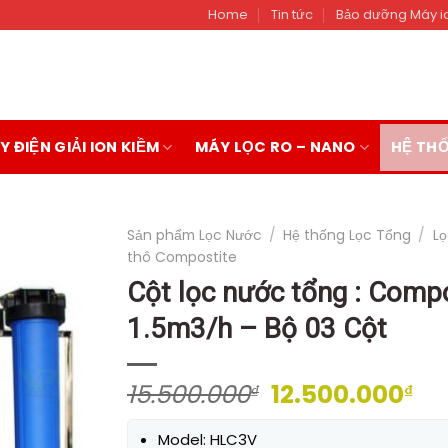
Home
Tin tức
Bảo dưỡng Máy i
 ĐIỆN GIẢI ION KIỀM
MÁY LỌC RO – NANO
HỆ TH
Sản phẩm Lọc Nước
/
Hệ thống Lọc Tổng
/
L
thô Compostite
Cột lọc nước tổng : Comp
1.5m3/h – Bộ 03 Cột
Giá
Gi
15.500.000
12.500.000
₫
₫
gốc
hi
là:
tại
Model: HLC3V