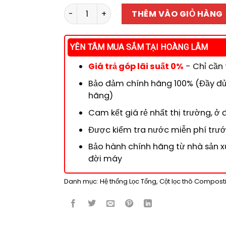
Cột lọc nước tổng : Composite 1054 1.5m3
THÊM VÀO GIỎ HÀNG
YÊN TÂM MUA SẮM TẠI HOÀNG LÂM
Giá trả góp lãi suất 0%
- Chỉ cần
Bảo đảm chính hãng 100% (Đầy đủ 
hãng)
Cam kết giá rẻ nhất thị trường, ở 
Được kiểm tra nước miễn phí trước
Bảo hành chính hãng từ nhà sản x
đời máy
Danh mục:
Hệ thống Lọc Tổng
,
Cột lọc thô Compost