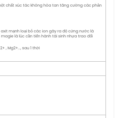
ư một chất xúc tác không hòa tan tăng cường các phản
axit mạnh loại bỏ các ion gây ra độ cứng nước là
magie là lúc cần tiến hành tái sinh nhựa trao đổi
+ , Mg2+…, sau 1 thời