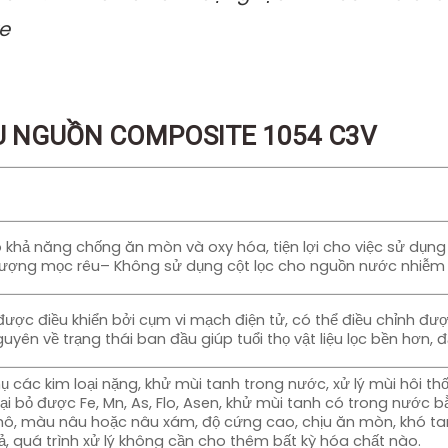
ẦU NGUỒN COMPOSITE 1054 C3V
 khả năng chống ăn mòn và oxy hóa, tiện lợi cho việc sử dụng n
n tượng mọc rêu– Không sử dụng cột lọc cho nguồn nước nhiễ
ược điều khiển bởi cụm vi mạch điện tử, có thể điều chỉnh đ
guyên về trạng thái ban đầu giúp tuổi thọ vật liệu lọc bền hơn
ụ các kim loại nặng, khử mùi tanh trong nước, xử lý mùi hôi th
 bỏ được Fe, Mn, As, Flo, Asen, khử mùi tanh có trong nước bằ
ô, màu nâu hoặc nâu xám, độ cứng cao, chịu ăn mòn, khó tan
ả, quá trình xử lý không cần cho thêm bất kỳ hóa chất nào.