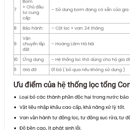
Bơm
+ Chủ đầu
7
– Sử dụng bơm đang có sẵn của gia đ
tư cung
cấp
8
Bảo hành:
– Cột lọc + van: 24 tháng
Vận
9
chuyển lắp
– Hoàng Lâm Hà Nội
đặt
10
Ứng dụng
– Hệ thống lọc thô dùng cho hộ gia đ
11
Giá đỡ
01 bộ ( bỏ qua nếu không sử dụng )
Ưu điểm của hệ thống lọc tổng 
Loại bỏ các thành phần độc hại trong nước bảo v
Vật liệu nhập khẩu cao cấp, khả năng xử lý tốt.
Van vận hành tự động lọc, tự động sục rửa, tự 
Độ bền cao, ít phát sinh lỗi.