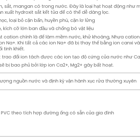
èn, sắt, mangan có trong nước. Đây là loại hạt hoạt động nh
 xuất hydroxit sắt kết tủa để có thể dễ dàng lọc.
ọc, loại bỏ cặn bẩn, huyền phù, cặn lơ lửng
, kích cỡ lớn ban đầu và chống bó vật liệu
t cation chính là để làm mềm nước, khử khoáng, Nhựa cation 
 Na+. Khi tất cả các ion Na+ đã bị thay thế bằng ion canxi và 
tinh khiết.
trao đổi ion tách được các ion tạo độ cứng của nước như Ca2
ẽ bị bao phủ bởi lớp ion Ca2+, Mg2+ gây bất hoạt.
t lượng nguồn nước và định kỳ vận hành xục rửa thường xuyên
 PVC theo tích hợp đường ống có sẵn của gia đình