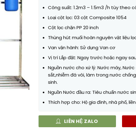
15.500.000₫.
là:
Công suất: 1.2m3 – 1.5m3 /h tùy theo 
12
Loại cột lọc: 03 cột Composite 1054
Cột lọc chặn PP 20 inch
Thùng hút muối hoàn nguyên vật liệu lo
Van vận hành: Sử dụng Van cơ
Vị trí Lắp đặt: Ngay trước hoặc ngay s
Nguồn nước cho xứ lý: Nước máy, Nước 
sắt,nhiễm đá vôi, làm trong nước chống
sinh.
Nguồn Nước đầu ra: Tiêu chuẩn nước si
Thích hợp cho: Hộ gia đình, nhà phố, liề
LIÊN HỆ ZALO