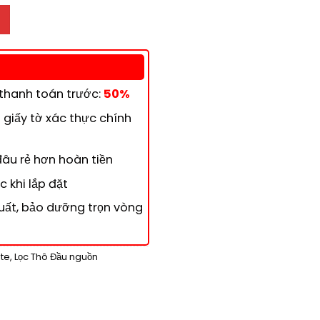
/h – Bộ 03 Cột số lượng
 thanh toán trước:
50%
giấy tờ xác thực chính
đâu rẻ hơn hoàn tiền
 khi lắp đặt
uất, bảo dưỡng trọn vòng
ite
,
Lọc Thô Đầu nguồn