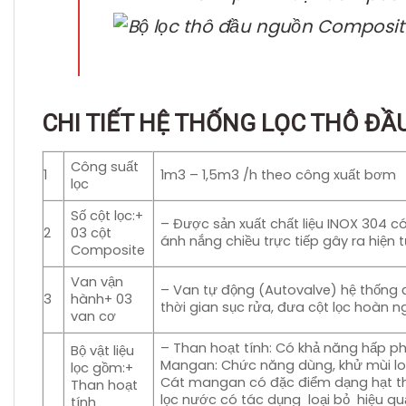
CHI TIẾT HỆ THỐNG LỌC THÔ Đ
Công suất
1
1m3 – 1,5m3 /h theo công xuất bơm
lọc
Số cột lọc:+
– Được sản xuất chất liệu INOX 304 có
2
03 cột
ánh nắng chiều trực tiếp gây ra hiệ
Composite
Van vận
– Van tự động (Autovalve) hệ thống đ
3
hành+ 03
thời gian sục rửa, đưa cột lọc hoàn n
van cơ
– Than hoạt tính: Có khả năng hấp ph
Bộ vật liệu
Mangan: Chức năng dùng, khử mùi loại
lọc gồm:+
Cát mangan có đặc điểm dạng hạt th
Than hoạt
lọc nước có tác dụng loại bỏ hiệu qu
tính