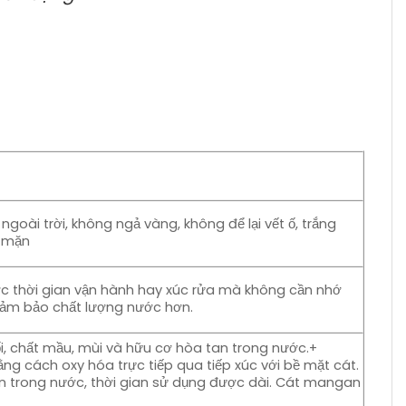
goài trời, không ngả vàng, không để lại vết ố, trắng
m mặn
ược thời gian vận hành hay xúc rửa mà không cần nhớ
, đảm bảo chất lượng nước hơn.
ối, chất mầu, mùi và hữu cơ hòa tan trong nước.+
ng cách oxy hóa trực tiếp qua tiếp xúc với bề mặt cát.
 trong nước, thời gian sử dụng được dài. Cát mangan