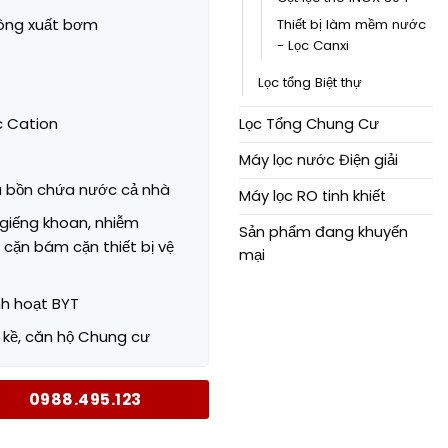
công xuất bơm
Thiết bị làm mềm nước
.500.000₫.
- Lọc Canxi
Lọc tổng Biệt thự
̣c Cation
Lọc Tổng Chung Cư
Máy lọc nước Điện giải
au bồn chứa nước cả nhà
Máy lọc RO tinh khiết
giếng khoan, nhiễm
Sản phẩm đang khuyến
 cặn bám cặn thiết bị vệ
mại
nh hoạt BYT
n kề, căn hộ Chung cư
0988.495.123