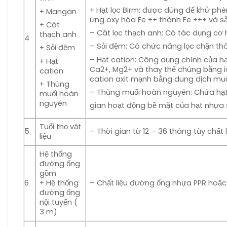
+ Hạt lọc Birm: được dùng để khử ph
+ Mangan
ứng oxy hóa Fe ++ thành Fe +++ và sản
+ Cát
– Cát lọc thạch anh: Có tác dụng cơ h
thạch anh
4
– Sỏi đệm: Có chức năng lọc chặn thô
+ Sỏi đệm
– Hạt cation: Công dụng chính của hạ
+ Hạt
Ca2+, Mg2+ và thay thế chúng bằng ion
cation
cation axit mạnh bằng dung dịch muối 
+ Thùng
– Thùng muối hoàn nguyên: Chứa hạt 
muối hoàn
nguyên
gian hoạt động bề mặt của hạt nhựa s
Tuổi thọ vật
5
– Thời gian từ 12 – 36 tháng tùy chấ
liệu
Hệ thống
đường ống
gồm
6
+ Hệ thống
– Chất liệu đường ống nhựa PPR hoặc
đường ống
nội tuyến (
3 m)