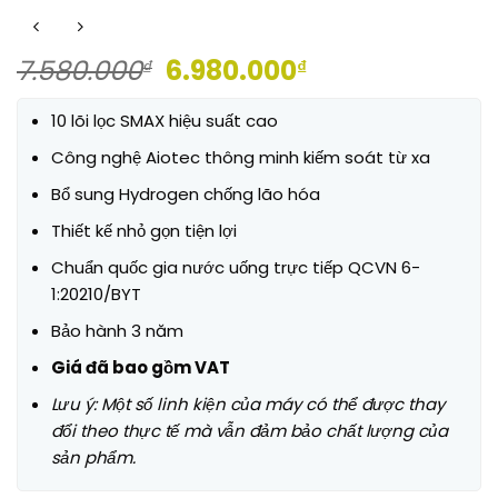
Giá
Giá
7.580.000
6.980.000
₫
₫
gốc
hiện
là:
tại
10 lõi lọc SMAX hiệu suất cao
7.580.000₫.
là:
Công nghệ Aiotec thông minh kiếm soát từ xa
6.980.000₫.
Bổ sung Hydrogen chống lão hóa
Thiết kế nhỏ gọn tiện lợi
Chuẩn quốc gia nước uống trực tiếp QCVN 6-
1:20210/BYT
Bảo hành 3 năm
Giá đã bao gồm VAT
Lưu ý: Một số linh kiện của máy có thể được thay
đổi theo thực tế mà vẫn đảm bảo chất lượng của
sản phẩm.