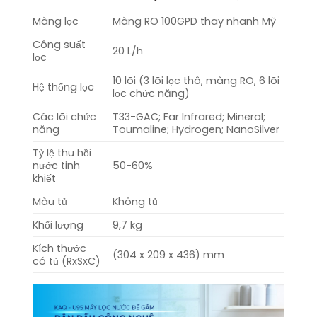
Màng lọc
Màng RO 100GPD thay nhanh Mỹ
Công suất
20 L/h
lọc
10 lõi (3 lõi lọc thô, màng RO, 6 lõi
Hệ thống lọc
lọc chức năng)
Các lõi chức
T33-GAC; Far Infrared; Mineral;
năng
Toumaline; Hydrogen; NanoSilver
Tỷ lệ thu hồi
nước tinh
50-60%
khiết
Màu tủ
Không tủ
Khối lượng
9,7 kg
Kích thước
(304 x 209 x 436) mm
có tủ (RxSxC)