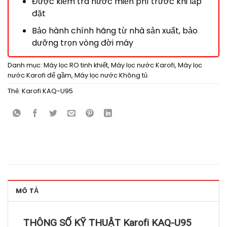
Được kiểm tra nước miễn phí trước khi lắp
đặt
Bảo hành chính hãng từ nhà sản xuất, bảo
dưỡng trọn vòng đời máy
Danh mục:
Máy lọc RO tinh khiết
,
Máy lọc nước Karofi
,
Máy lọc
nước Karofi để gầm
,
Máy lọc nước Không tủ
Thẻ:
Karofi KAQ-U95
MÔ TẢ
THÔNG SỐ KỸ THUẬT Karofi KAQ-U95