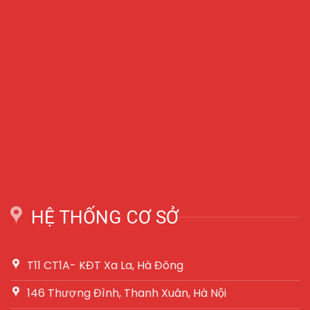
HỆ THỐNG CƠ SỞ
T11 CT1A- KĐT Xa La, Hà Đông
146 Thượng Đình, Thanh Xuân, Hà Nội