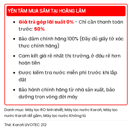
YÊN TÂM MUA SẮM TẠI HOÀNG LÂM
Giá trả góp lãi suất 0%
- Chỉ cần thanh toán
trước:
50%
Bảo đảm chính hãng 100% (Đầy đủ giấy tờ xác
thực chính hãng)
Cam kết giá rẻ nhất thị trường, ở đâu rẻ hơn
hoàn tiền
Được kiểm tra nước miễn phí trước khi lắp
đặt
Bảo hành chính hãng từ nhà sản xuất, bảo
dưỡng trọn vòng đời máy
Danh mục:
Máy lọc RO tinh khiết
,
Máy lọc nước Karofi
,
Máy lọc
nước Karofi để gầm
,
Máy lọc nước Không tủ
Thẻ:
Karofi LIVOTEC 212