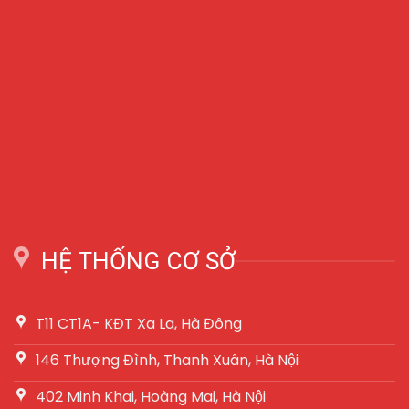
HỆ THỐNG CƠ SỞ
T11 CT1A- KĐT Xa La, Hà Đông
146 Thượng Đình, Thanh Xuân, Hà Nội
402 Minh Khai, Hoàng Mai, Hà Nội