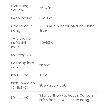
Điện năng
25 w/h
tiêu thụ
Hệ thống lọc
8 lõi lọc
Các lõi chức
T33-GAC; Mineral; Alkaline; Nano
năng
Silver
Tỷ lệ thu hồi
nước tinh
50-60%
khiết
Số lượng vòi
1
Hệ thống làm
Không
nóng
Khối lượng
10 kg
Kích thước có
365 x 200 x 550
tủ (RxSxC)
3 lõi lọc thô PP5; Active Carbon;
Lõi lọc thô
PP1; Màng RO,4 lõi chức năng