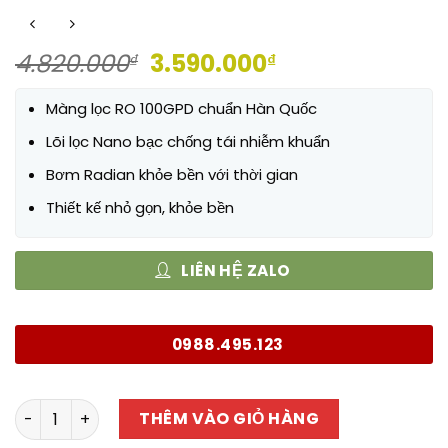
Giá
Giá
4.820.000
3.590.000
₫
₫
gốc
hiện
là:
tại
Màng lọc RO 100GPD chuẩn Hàn Quốc
4.820.000₫.
là:
Lõi lọc Nano bạc chống tái nhiễm khuẩn
3.590.000₫.
Bơm Radian khỏe bền với thời gian
Thiết kế nhỏ gọn, khỏe bền
LIÊN HỆ ZALO
0988.495.123
Máy lọc nước Karofi Livotec 212 số lượng
THÊM VÀO GIỎ HÀNG