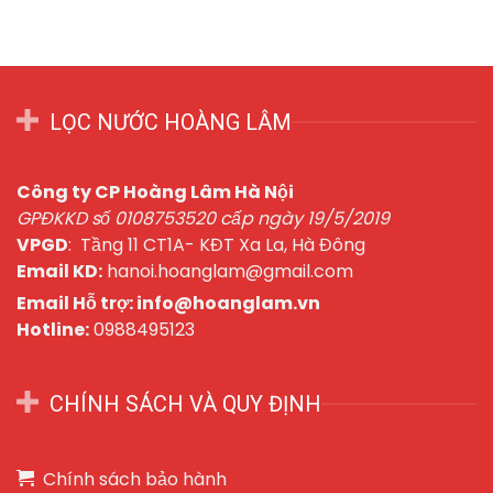
LỌC NƯỚC HOÀNG LÂM
Công ty CP Hoàng Lâm Hà Nội
GPĐKKD số 0108753520 cấp ngày 19/5/2019
VPGD
: Tầng 11 CT1A- KĐT Xa La, Hà Đông
Email KD:
hanoi.hoanglam@gmail.com
Email Hỗ trợ: info@hoanglam.vn
Hotline:
0988495123
CHÍNH SÁCH VÀ QUY ĐỊNH
Chính sách bảo hành